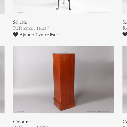
Sellette
Se
Référence : 16237
Ré
Ajouter à votre liste
Colonne
C