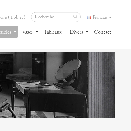
oris ( 1 objet )
Français
ubles
Vases
Tableaux
Divers
Contact