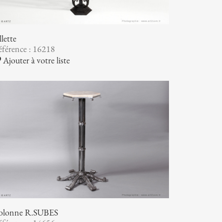
llette
férence : 16218
Ajouter à votre liste
olonne R.SUBES