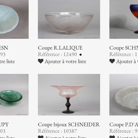
Coupe SCH
ESN
Coupe R.LALIQUE
Référence : 
493
Référence : 12490
Ajouter à v
re liste
Ajouter à votre liste
UPY
Coupe bijoux SCHNEIDER
Coupe P.D'
503
Référence : 10387
Référence : 
re liste
Ajouter à votre liste
Ajouter à v