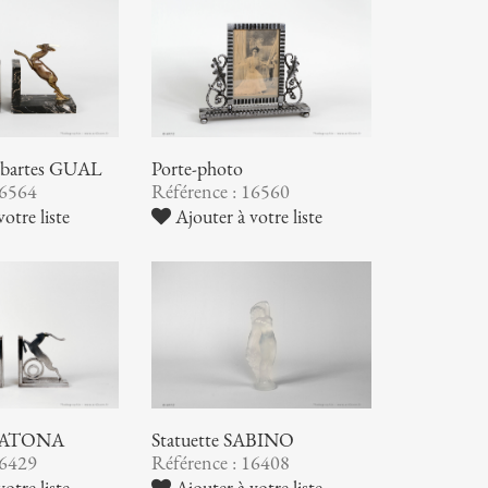
 Sabartes GUAL
Porte-photo
16564
Référence : 16560
otre liste
Ajouter à votre liste
s KATONA
Statuette SABINO
16429
Référence : 16408
otre liste
Ajouter à votre liste