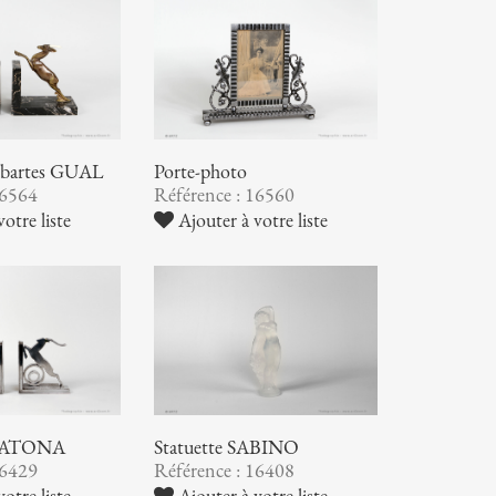
 Sabartes GUAL
Porte-photo
16564
Référence : 16560
otre liste
Ajouter à votre liste
s KATONA
Statuette SABINO
16429
Référence : 16408
otre liste
Ajouter à votre liste