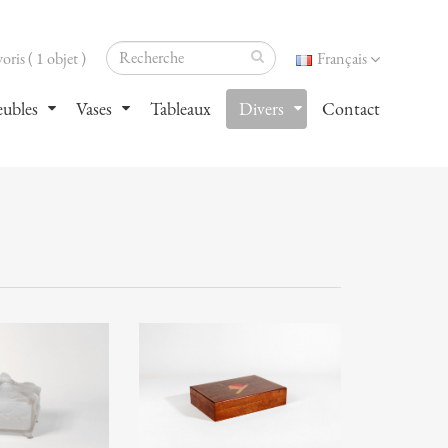
oris ( 1 objet )
Français
ubles
Vases
Tableaux
Divers
Contact