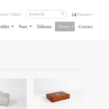
oris ( 1 objet )
Français
ubles
Vases
Tableaux
Divers
Contact