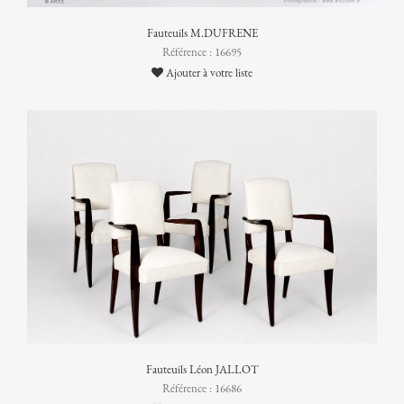
Fauteuils M.DUFRENE
Référence : 16695
Ajouter à votre liste
Fauteuils Léon JALLOT
Référence : 16686