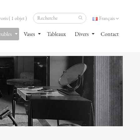
oris ( 1 objet )
Français
ubles
Vases
Tableaux
Divers
Contact