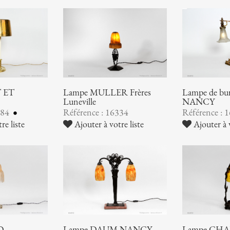
 ET
Lampe MULLER Frères
Lampe de b
Luneville
NANCY
384
Référence : 16334
Référence : 
re liste
Ajouter à votre liste
Ajouter à v
O
Lampe DAUM NANCY
Lampe CHA