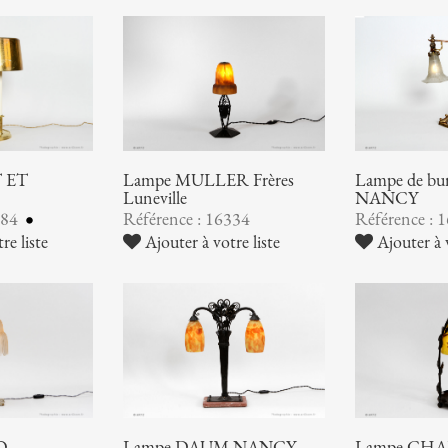
 ET
Lampe MULLER Frères
Lampe de b
Luneville
NANCY
384
Référence : 16334
Référence : 
re liste
Ajouter à votre liste
Ajouter à v
O
Lampe DAUM NANCY
Lampe CHA