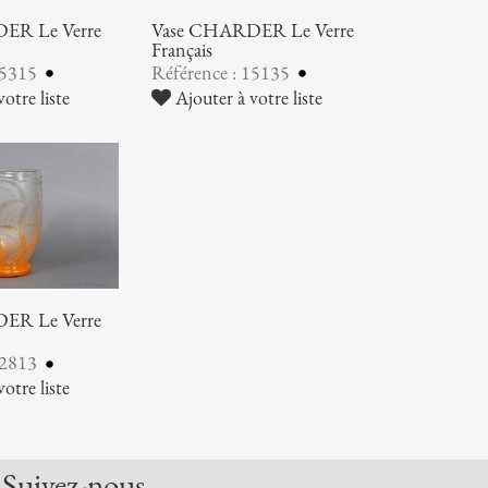
ER Le Verre
Vase CHARDER Le Verre
Français
15315
Référence : 15135
otre liste
Ajouter à votre liste
ER Le Verre
12813
otre liste
Suivez-nous