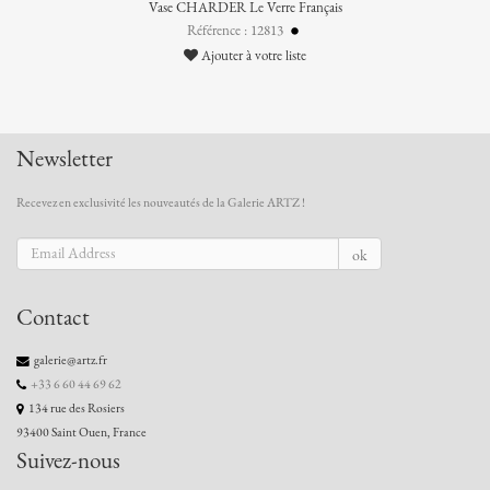
Vase CHARDER Le Verre Français
Référence : 12813
Ajouter à votre liste
Newsletter
Recevez en exclusivité les nouveautés de la Galerie ARTZ !
ok
Contact
galerie@artz.fr
+33 6 60 44 69 62
134 rue des Rosiers
93400 Saint Ouen, France
Suivez-nous