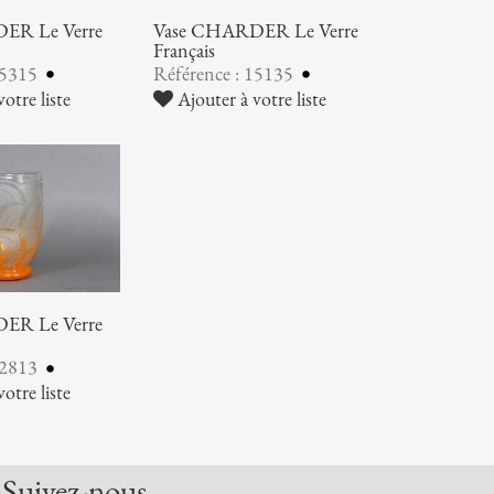
ER Le Verre
Vase CHARDER Le Verre
Français
15315
Référence : 15135
otre liste
Ajouter à votre liste
ER Le Verre
12813
otre liste
Suivez-nous