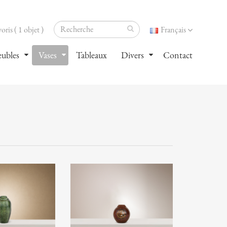
oris ( 1 objet )
Français
ubles
Vases
Tableaux
Divers
Contact