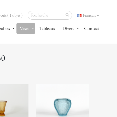
oris ( 1 objet )
Français
ubles
Vases
Tableaux
Divers
Contact
30