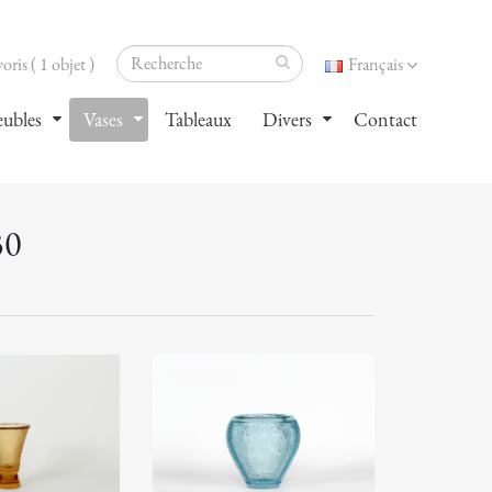
oris ( 1 objet )
Français
ubles
Vases
Tableaux
Divers
Contact
30