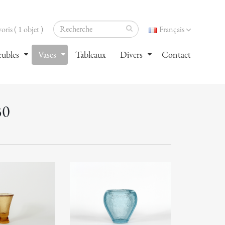
oris ( 1 objet )
Français
ubles
Vases
Tableaux
Divers
Contact
30