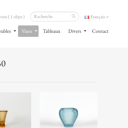
oris ( 1 objet )
Français
ubles
Vases
Tableaux
Divers
Contact
30