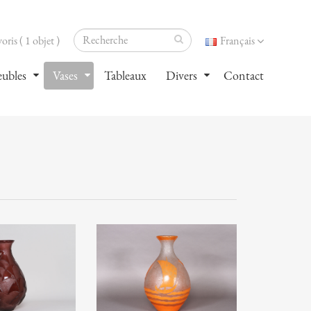
oris ( 1 objet )
Français
ubles
Vases
Tableaux
Divers
Contact