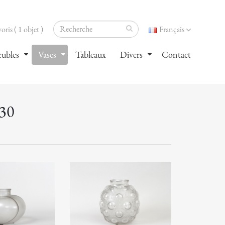
oris ( 1 objet )
Français
ubles
Vases
Tableaux
Divers
Contact
30