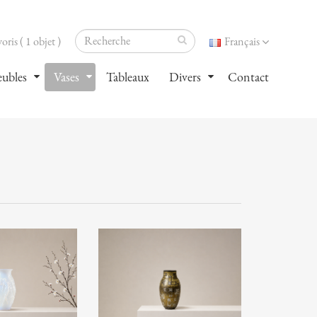
oris ( 1 objet )
Français
ubles
Vases
Tableaux
Divers
Contact