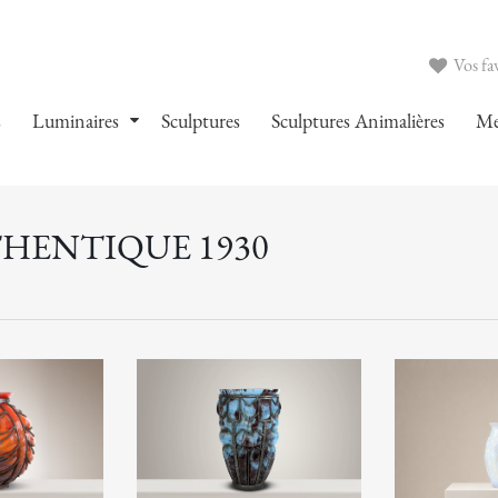
Vos fav
s
Luminaires
Sculptures
Sculptures Animalières
Me
THENTIQUE 1930