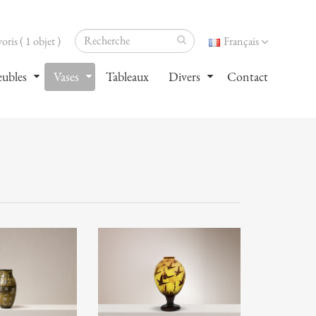
oris ( 1 objet )
Français
ubles
Vases
Tableaux
Divers
Contact