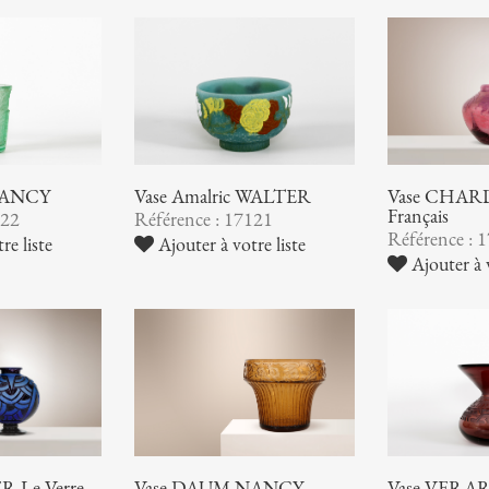
NANCY
Vase Amalric WALTER
Vase CHARD
Français
122
Référence : 17121
Référence : 
re liste
Ajouter à votre liste
Ajouter à v
 Le Verre
Vase DAUM NANCY
Vase VERA