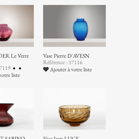
ER Le Verre
Vase Pierre D'AVESN
Référence : 17116
17119
Ajouter à votre liste
otre liste
RT-SABINO
Vase Jean LUCE