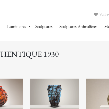
Vos fav
s
Luminaires
Sculptures
Sculptures Animalières
Me
THENTIQUE 1930