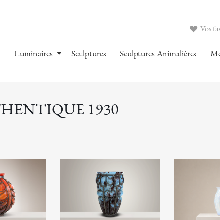
Vos fav
s
Luminaires
Sculptures
Sculptures Animalières
Me
THENTIQUE 1930