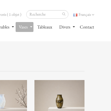
oris ( 1 objet )
Français
ubles
Vases
Tableaux
Divers
Contact