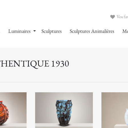
Vos fav
s
Luminaires
Sculptures
Sculptures Animalières
Me
THENTIQUE 1930