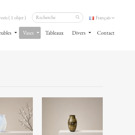
oris ( 1 objet )
Français
ubles
Vases
Tableaux
Divers
Contact