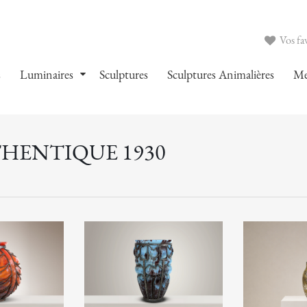
Vos fav
s
Luminaires
Sculptures
Sculptures Animalières
Me
THENTIQUE 1930