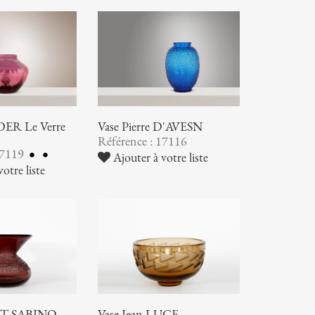
ER Le Verre
Vase Pierre D'AVESN
Référence : 17116
17119
Ajouter à votre liste
otre liste
RT-SABINO
Vase Jean LUCE