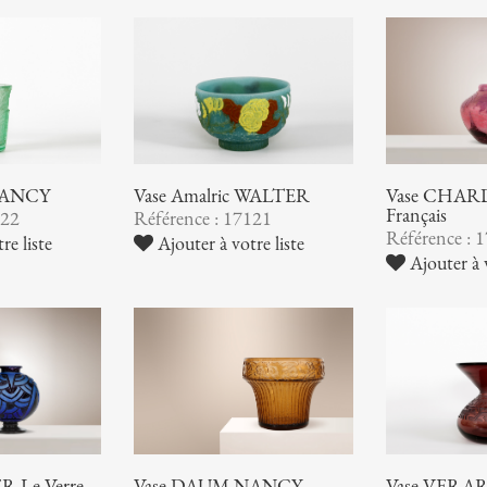
NANCY
Vase Amalric WALTER
Vase CHARD
Français
122
Référence : 17121
Référence : 
re liste
Ajouter à votre liste
Ajouter à v
 Le Verre
Vase DAUM NANCY
Vase VERA