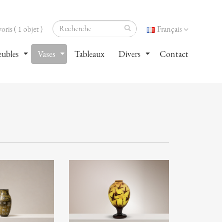
oris ( 1 objet )
Français
ubles
Vases
Tableaux
Divers
Contact