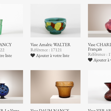
NANCY
Vase Amalric WALTER
Vase CHARD
Français
122
Référence : 17121
Référence : 
re liste
Ajouter à votre liste
Ajouter à v
 Le Verre
Vase DAUM NANCY
Vase VERA