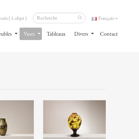
oris ( 1 objet )
Français
ubles
Vases
Tableaux
Divers
Contact