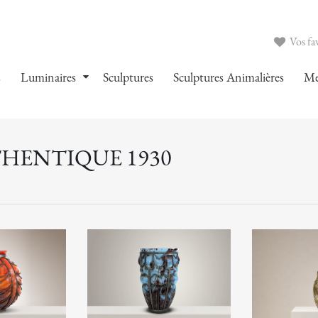
Vos fav
s
Luminaires
Sculptures
Sculptures Animalières
Me
THENTIQUE 1930