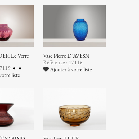
ER Le Verre
Vase Pierre D'AVESN
Référence : 17116
17119
Ajouter à votre liste
otre liste
RT-SABINO
Vase Jean LUCE