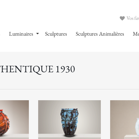
Vos fav
s
Luminaires
Sculptures
Sculptures Animalières
Me
THENTIQUE 1930