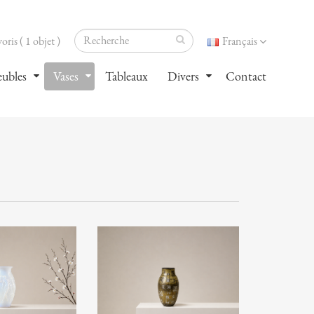
oris ( 1 objet )
Français
ubles
Vases
Tableaux
Divers
Contact