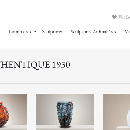
Vos fav
s
Luminaires
Sculptures
Sculptures Animalières
Me
THENTIQUE 1930