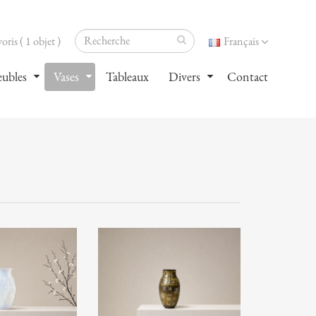
oris ( 1 objet )
Français
ubles
Vases
Tableaux
Divers
Contact