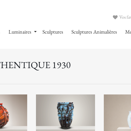
Vos fav
s
Luminaires
Sculptures
Sculptures Animalières
Me
THENTIQUE 1930