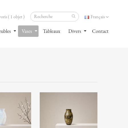
oris ( 1 objet )
Français
ubles
Vases
Tableaux
Divers
Contact