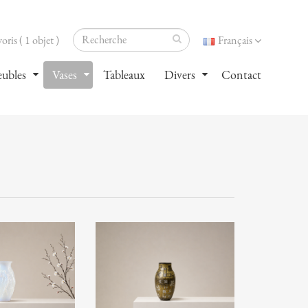
oris ( 1 objet )
Français
ubles
Vases
Tableaux
Divers
Contact