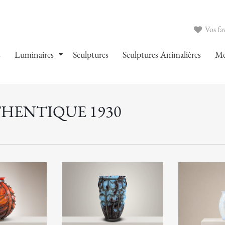
Vos fav
s
Luminaires
Sculptures
Sculptures Animalières
Me
THENTIQUE 1930