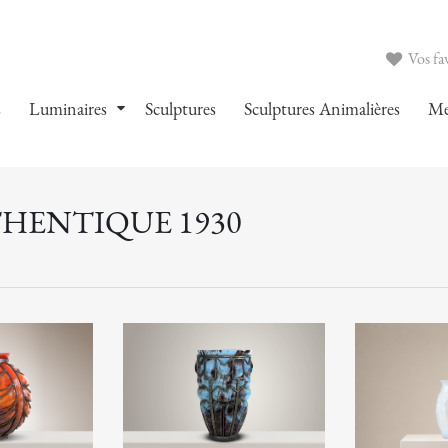
Vos fav
s
Luminaires
Sculptures
Sculptures Animalières
Me
THENTIQUE 1930