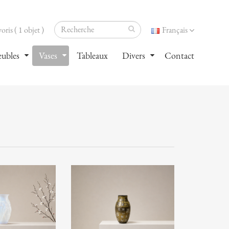
oris ( 1 objet )
Français
ubles
Vases
Tableaux
Divers
Contact