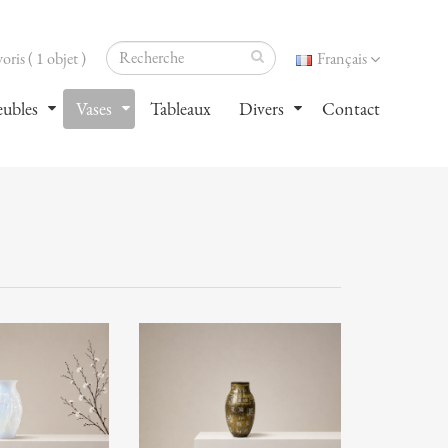
oris ( 1 objet )
Français
ubles
Vases
Tableaux
Divers
Contact