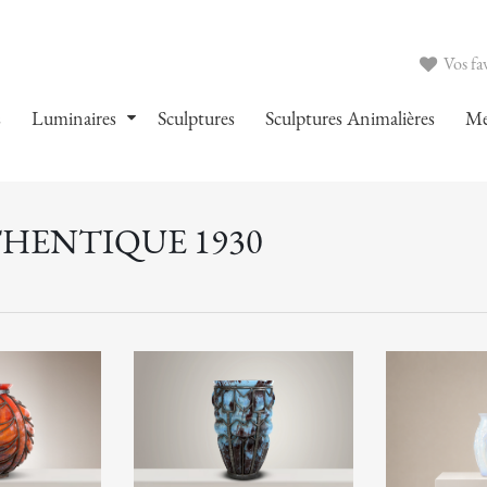
Vos fav
s
Luminaires
Sculptures
Sculptures Animalières
Me
THENTIQUE 1930