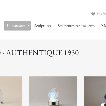
Vos fav
s
Luminaires
Sculptures
Sculptures Animalières
Me
 - AUTHENTIQUE 1930