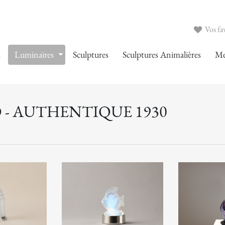
Vos fav
s
Luminaires
Sculptures
Sculptures Animalières
Me
 - AUTHENTIQUE 1930