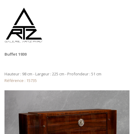
Buffet 1930
Hauteur : 98 cm - Largeur : 225 cm - Profondeur : 51 cm
Référence : 15735