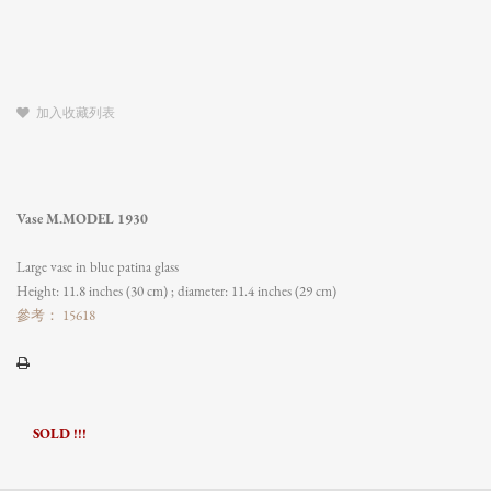
加入收藏列表
Vase M.MODEL 1930
Large vase in blue patina glass
Height: 11.8 inches (30 cm) ; diameter: 11.4 inches (29 cm)
參考： 15618
SOLD !!!