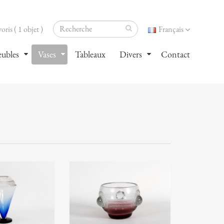
oris ( 1 objet )
Français
ubles
Vases
Tableaux
Divers
Contact