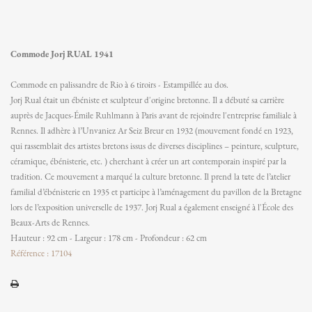
Commode Jorj RUAL 1941
Commode en palissandre de Rio à 6 tiroirs - Estampillée au dos.
Jorj Rual était un ébéniste et sculpteur d'origine bretonne. Il a débuté sa carrière
auprès de Jacques-Émile Ruhlmann à Paris avant de rejoindre l'entreprise familiale à
Rennes. Il adhère à l’Unvaniez Ar Seiz Breur en 1932 (mouvement fondé en 1923,
qui rassemblait des artistes bretons issus de diverses disciplines – peinture, sculpture,
céramique, ébénisterie, etc. ) cherchant à créer un art contemporain inspiré par la
tradition. Ce mouvement a marqué la culture bretonne. Il prend la tête de l’atelier
familial d’ébénisterie en 1935 et participe à l’aménagement du pavillon de la Bretagne
lors de l’exposition universelle de 1937. Jorj Rual a également enseigné à l'École des
Beaux-Arts de Rennes.
Hauteur : 92 cm - Largeur : 178 cm - Profondeur : 62 cm
Référence : 17104