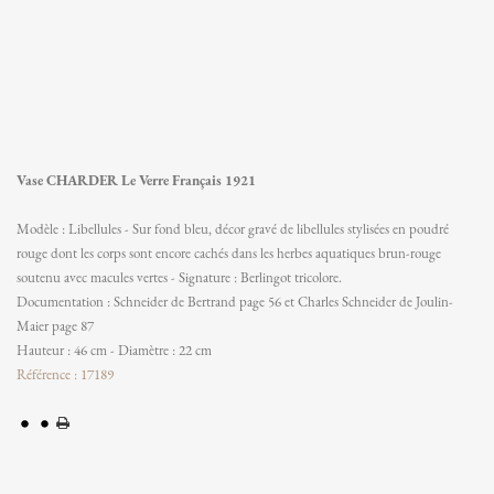
Vase CHARDER Le Verre Français 1921
Modèle : Libellules - Sur fond bleu, décor gravé de libellules stylisées en poudré
rouge dont les corps sont encore cachés dans les herbes aquatiques brun-rouge
soutenu avec macules vertes - Signature : Berlingot tricolore.
Documentation : Schneider de Bertrand page 56 et Charles Schneider de Joulin-
Maier page 87
Hauteur : 46 cm - Diamètre : 22 cm
Référence : 17189