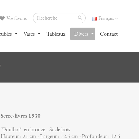
Vos favoris
Français
ubles
Vases
Tableaux
Divers
Contact
0
Serre-livres 1930
''Poulbot'' en bronze - Socle bois
Hauteur : 21 cm - Largeur : 12.5 cm - Profondeur : 12.5