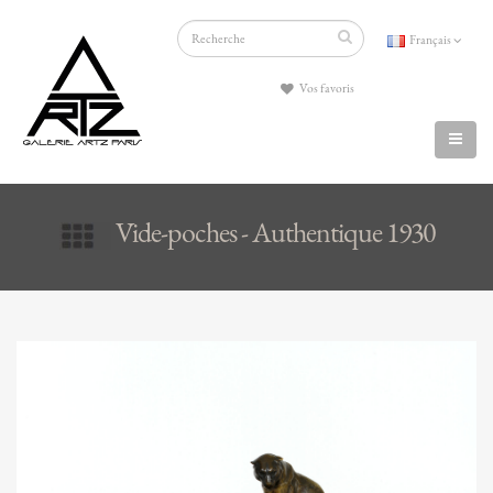
Français
Vos favoris
Vide-poches - Authentique 1930