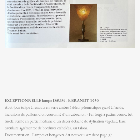
EXCEPTIONNELLE lampe DAUM - E.BRANDT 1930
Abat-jour tulipe à ressauts en verre ambre à décor géométrique gravé à l'acide,
inclusions de paillons d'or, couronné d'un cabochon - Fer forgé à patine brune, fût
fuselé, renflé en partie médiane d'un décor détaché de stylisation végétale, base
circulaire agrémentée de bordures crénelées, sur talons.
Documentation : Lampes et bougeoirs Art nouveau Art deco page 37