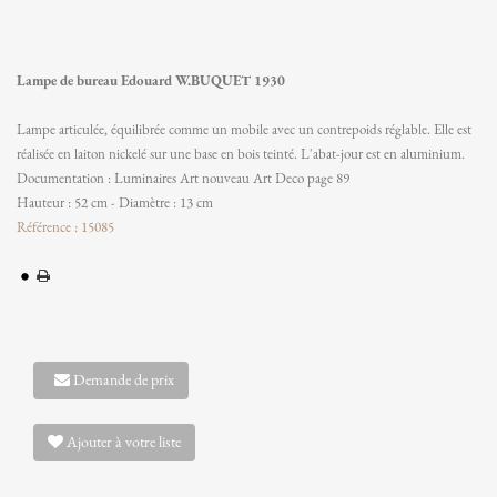
Lampe de bureau Edouard W.BUQUET 1930
Lampe articulée, équilibrée comme un mobile avec un contrepoids réglable. Elle est
réalisée en laiton nickelé sur une base en bois teinté. L'abat-jour est en aluminium.
Documentation : Luminaires Art nouveau Art Deco page 89
Hauteur : 52 cm - Diamètre : 13 cm
Référence : 15085
Demande de prix
Ajouter à votre liste