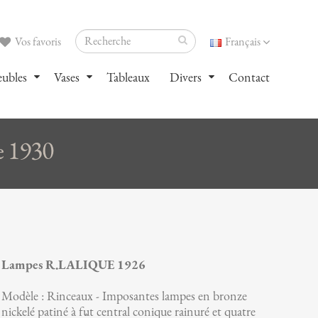
Vos favoris
Français
ubles
Vases
Tableaux
Divers
Contact
 1930
Lampes R.LALIQUE 1926
Modèle : Rinceaux - Imposantes lampes en bronze
nickelé patiné à fût central conique rainuré et quatre