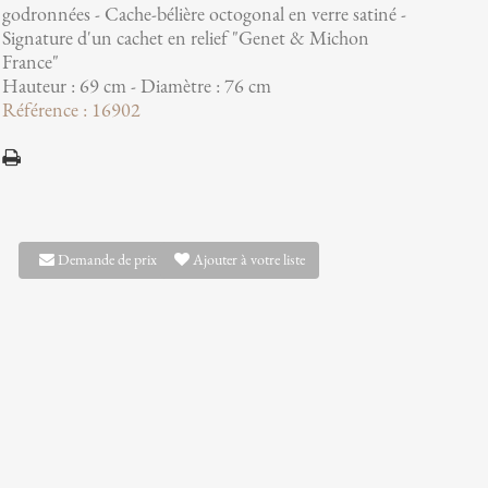
godronnées - Cache-bélière octogonal en verre satiné -
Signature d'un cachet en relief "Genet & Michon
France"
Hauteur : 69 cm - Diamètre : 76 cm
Référence : 16902
Demande de prix
Ajouter à votre liste