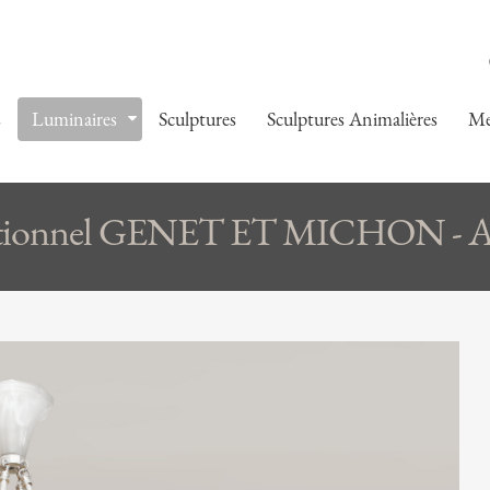
s
Luminaires
Sculptures
Sculptures Animalières
Me
ptionnel GENET ET MICHON - A