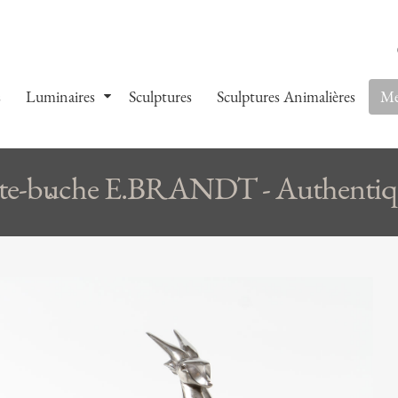
s
Luminaires
Sculptures
Sculptures Animalières
Me
te-bûche E.BRANDT - Authentiq