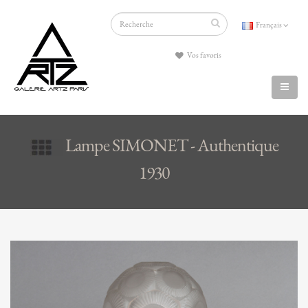
Français
Vos favoris
Lampe SIMONET - Authentique
1930