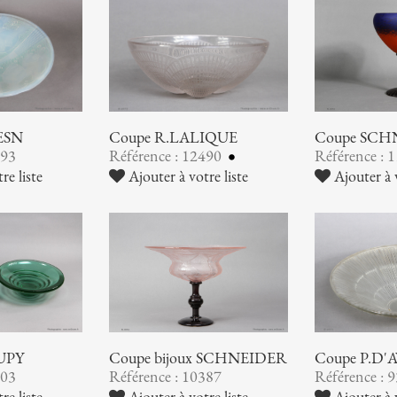
Coupe SCH
ESN
Coupe R.LALIQUE
Référence : 
493
Référence : 12490
Ajouter à v
re liste
Ajouter à votre liste
UPY
Coupe bijoux SCHNEIDER
Coupe P.D'
503
Référence : 10387
Référence : 
re liste
Ajouter à votre liste
Ajouter à v