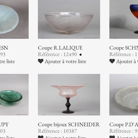
Coupe SCH
ESN
Coupe R.LALIQUE
Référence : 
493
Référence : 12490
Ajouter à v
re liste
Ajouter à votre liste
UPY
Coupe bijoux SCHNEIDER
Coupe P.D'
503
Référence : 10387
Référence : 
re liste
Ajouter à votre liste
Ajouter à v