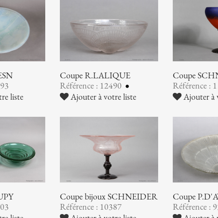
Coupe SCH
ESN
Coupe R.LALIQUE
Référence : 
493
Référence : 12490
Ajouter à v
re liste
Ajouter à votre liste
UPY
Coupe bijoux SCHNEIDER
Coupe P.D'
503
Référence : 10387
Référence : 
re liste
Ajouter à votre liste
Ajouter à v